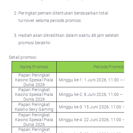
Peringkat pemain ditentukan berdasarkan total
turnover selama periode promosi.
Hadiah akan dikreditkan dalam waktu 48 jam setelah
promosi berakhir.
Detail promosi:
Nama Promosi
Periode Promosi (WI
Papan Peringkat
Kasino Spesial Piala
Minggu ke-1: 1 Juni 2026, 11:00 – 8 Ju
Dunia 2026
Papan Peringkat
Kasino Spesial Piala
Minggu ke-2: 8 Juni 2026, 11:00 – 15 J
Dunia 2026
Papan Peringkat
Minggu ke-3: 15 Juni 2026, 11:00 – 22 
Kasino Sexy Gaming
Papan Peringkat
Kasino Spesial Piala
Minggu ke-4: 22 Juni 2026, 11:00 – 29 
Dunia 2026
Papan Peringkat