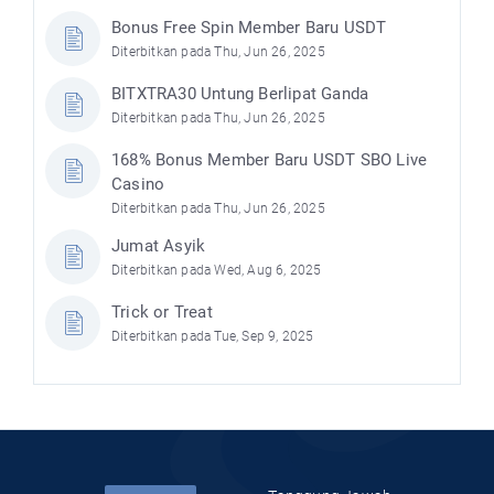
Bonus Free Spin Member Baru USDT
Diterbitkan pada Thu, Jun 26, 2025
BITXTRA30 Untung Berlipat Ganda
Diterbitkan pada Thu, Jun 26, 2025
168% Bonus Member Baru USDT SBO Live
Casino
Diterbitkan pada Thu, Jun 26, 2025
Jumat Asyik
Diterbitkan pada Wed, Aug 6, 2025
Trick or Treat
Diterbitkan pada Tue, Sep 9, 2025