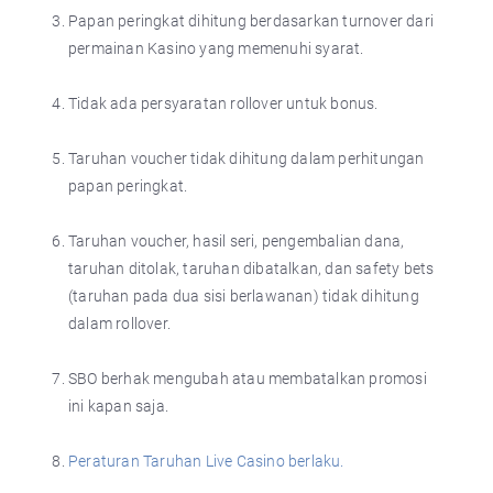
Papan peringkat dihitung berdasarkan turnover dari
permainan Kasino yang memenuhi syarat.
Tidak ada persyaratan rollover untuk bonus.
Taruhan voucher tidak dihitung dalam perhitungan
papan peringkat.
Taruhan voucher, hasil seri, pengembalian dana,
taruhan ditolak, taruhan dibatalkan, dan safety bets
(taruhan pada dua sisi berlawanan) tidak dihitung
dalam rollover.
SBO berhak mengubah atau membatalkan promosi
ini kapan saja.
Peraturan Taruhan Live Casino berlaku.