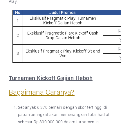
Play:
No
Judul Promosi
Eksklusif Pragmatic Play: Turnamen
1
29
Kickoff Gajian Heboh
Ronde 
Eksklusif Pragmatic Play: Kickoff Cash
2
Drop Gajian Heboh
Ronde 
Ronde 
Eksklusif Pragmatic Play: Kickoff Sit and
3
Win
Ronde 
Turnamen Kickoff Gajian Heboh
Bagaimana Caranya?
Sebanyak 6.370 pemain dengan skor tertinggi di
papan peringkat akan memenangkan total hadiah
sebesar Rp 300.000.000 dalam turnamen ini.