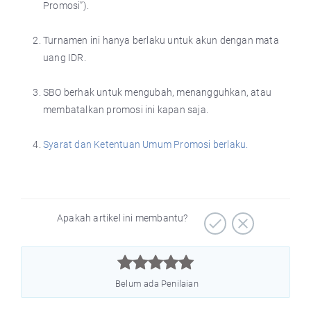
Promosi”).
Turnamen ini hanya berlaku untuk akun dengan mata
uang IDR.
SBO berhak untuk mengubah, menangguhkan, atau
membatalkan promosi ini kapan saja.
Syarat dan Ketentuan Umum Promosi berlaku.
Apakah artikel ini membantu?



Belum ada Penilaian