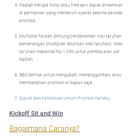
Hadiah berupa tunai atau free spin dapat dimainkan
di permainan yang memenuhi syarat selama periode
promosi.
Multiplier hadiah dihitung berdasarkan nilai taruhan
kemenangan (multiplier dikalikan nilai taruhan). Nilai
taruhan maksimal Rp 1.000 untuk pembayaran per
hadiah.
SBO berhak untuk mengubah, menangguhkan, atau
membatalkan promosi ini kapan saja.
Syarat dan Ketentuan Umum Promosi berlaku.
Kickoff Sit and Win
Bagaimana Caranya?