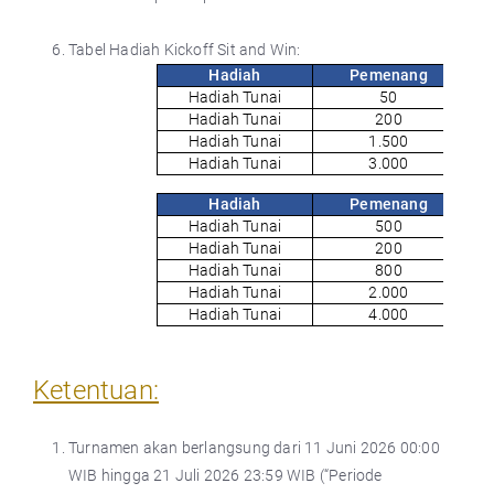
Tabel Hadiah Kickoff Sit and Win:
Hadiah
Pemenang
H
Hadiah Tunai
50
Hadiah Tunai
200
Hadiah Tunai
1.500
Hadiah Tunai
3.000
Hadiah
Pemenang
Hadiah Tunai
500
Hadiah Tunai
200
Hadiah Tunai
800
Hadiah Tunai
2.000
Hadiah Tunai
4.000
Ketentuan:
Turnamen akan berlangsung dari 11 Juni 2026 00:00
WIB hingga 21 Juli 2026 23:59 WIB (“Periode