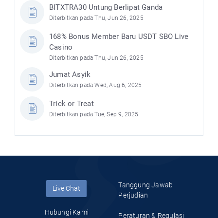
BITXTRA30 Untung Berlipat Ganda
Diterbitkan pada Thu, Jun 26, 2025
168% Bonus Member Baru USDT SBO Live
Casino
Diterbitkan pada Thu, Jun 26, 2025
Jumat Asyik
Diterbitkan pada Wed, Aug 6, 2025
Trick or Treat
Diterbitkan pada Tue, Sep 9, 2025
Tanggung Jawab
Live Chat
Perjudian
Hubungi Kami
Peraturan & Regulasi