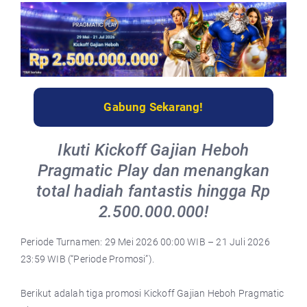
Gabung Sekarang!
Ikuti Kickoff Gajian Heboh
Pragmatic Play dan menangkan
total hadiah fantastis hingga Rp
2.500.000.000!
Periode Turnamen: 29 Mei 2026 00:00 WIB – 21 Juli 2026
23:59 WIB (“Periode Promosi”).
Berikut adalah tiga promosi Kickoff Gajian Heboh Pragmatic