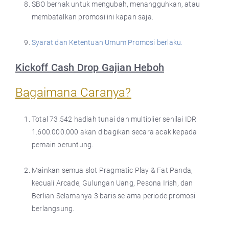
SBO berhak untuk mengubah, menangguhkan, atau
membatalkan promosi ini kapan saja.
Syarat dan Ketentuan Umum Promosi berlaku.
Kickoff Cash Drop Gajian Heboh
Bagaimana Caranya?
Total 73.542 hadiah tunai dan multiplier senilai IDR
1.600.000.000 akan dibagikan secara acak kepada
pemain beruntung.
Mainkan semua slot Pragmatic Play & Fat Panda,
kecuali Arcade, Gulungan Uang, Pesona Irish, dan
Berlian Selamanya 3 baris selama periode promosi
berlangsung.