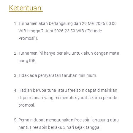
Ketentuan:
Turnamen akan berlangsung dari 29 Mei 2026 00:00
WIB hingga 7 Juni 2026 23:59 WIB (“Periode
Promosi”).
Turnamen ini hanya berlaku untuk akun dengan mata
uang IDR.
Tidak ada persyaratan taruhan minimum.
Hadiah berupa tunai atau free spin dapat dimainkan
di permainan yang memenuhi syarat selama periode
promosi.
Pemain dapat menggunakan free spin langsung atau
nanti. Free spin berlaku 3 hari sejak tanggal