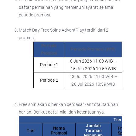
daftar permainan yang memenuhi syarat selama
periode promosi.
Match Day Free Spins AdvantPlay terdiri dari 2
promosi.
Periode
Periode Promosi (WIB)
Promosi
8 Jun 2026 11:00 WIB –
Periode 1
15
Jun
2026 10:59 WIB
13 Jul 2026 11:00 WIB –
Periode 2
20 Jul 2026 10:59 WIB
Free spin akan diberikan berdasarkan total taruhan
harian. Berikut detail nilai dan ketentuannya.
Tier Bonus 
Jumlah
Nama
Free
Tier
Taruhan
Promosi
Spin
Minimum