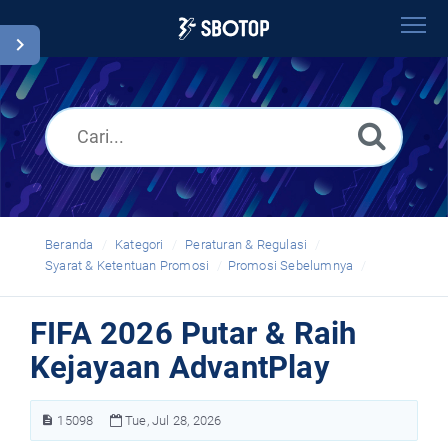
Beranda
Cari
Glosarium
Indonesian
Beranda
Kategori
Peraturan & Regulasi
Syarat & Ketentuan Promosi
Promosi Sebelumnya
FIFA 2026 Putar & Raih
Kejayaan AdvantPlay
15098
Tue, Jul 28, 2026