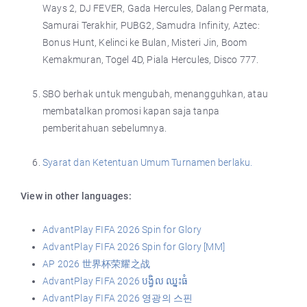
Ways 2, DJ FEVER, Gada Hercules, Dalang Permata,
Samurai Terakhir, PUBG2, Samudra Infinity, Aztec:
Bonus Hunt, Kelinci ke Bulan, Misteri Jin, Boom
Kemakmuran, Togel 4D, Piala Hercules, Disco 777.
SBO berhak untuk mengubah, menangguhkan, atau
membatalkan promosi kapan saja tanpa
pemberitahuan sebelumnya.
Syarat dan Ketentuan Umum Turnamen berlaku.
View in other languages:
AdvantPlay FIFA 2026 Spin for Glory
AdvantPlay FIFA 2026 Spin for Glory [MM]
AP 2026 世界杯荣耀之战
AdvantPlay FIFA 2026 បង្វិល ឈ្នះធំ
AdvantPlay FIFA 2026 영광의 스핀