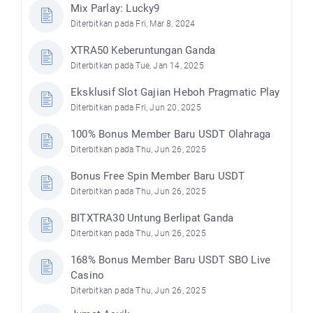
Mix Parlay: Lucky9
Diterbitkan pada Fri, Mar 8, 2024
XTRA50 Keberuntungan Ganda
Diterbitkan pada Tue, Jan 14, 2025
Eksklusif Slot Gajian Heboh Pragmatic Play
Diterbitkan pada Fri, Jun 20, 2025
100% Bonus Member Baru USDT Olahraga
Diterbitkan pada Thu, Jun 26, 2025
Bonus Free Spin Member Baru USDT
Diterbitkan pada Thu, Jun 26, 2025
BITXTRA30 Untung Berlipat Ganda
Diterbitkan pada Thu, Jun 26, 2025
168% Bonus Member Baru USDT SBO Live
Casino
Diterbitkan pada Thu, Jun 26, 2025