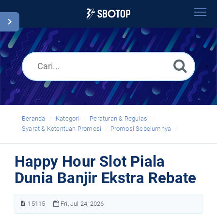
Beranda
Cari
Glosarium
Indonesian
Beranda
Kategori
Peraturan & Regulasi
Syarat & Ketentuan Promosi
Promosi Sebelumnya
Happy Hour Slot Piala
Dunia Banjir Ekstra Rebate
15115
Fri, Jul 24, 2026