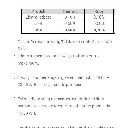
Produk
Ruby
Sap
Emerald
0,10%
0,
Ekstra Rebate
0,10%
Slot
0,50%
0,60%
0,
Total
0,60%
0,70%
0,
Daftar Permainan yang Tidak Memenuhi Syarat:
Klik
Disini
Minimum pembayaran RM 1, tidak ada batas
maksimum.
Happy Hour berlangsung setiap hari pukul 18:00 –
23:00 WIB selama periode promosi.
Extra rebate yang memenuhi syarat dikreditkan
bersamaan dengan Rebate Tunai Harian pada pukul
13:00 WIB.
Taruhan menggunakan voucher, taruhan ditolak, dan