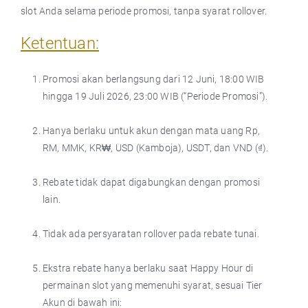
slot Anda selama periode promosi, tanpa syarat rollover.
Ketentuan:
Promosi akan berlangsung dari 12 Juni, 18:00 WIB
hingga 19 Juli 2026, 23:00 WIB (“Periode Promosi”).
Hanya berlaku untuk akun dengan mata uang Rp,
RM, MMK, KR₩, USD (Kamboja), USDT, dan VND (₫).
Rebate tidak dapat digabungkan dengan promosi
lain.
Tidak ada persyaratan rollover pada rebate tunai.
Ekstra rebate hanya berlaku saat Happy Hour di
permainan slot yang memenuhi syarat, sesuai Tier
Akun di bawah ini: