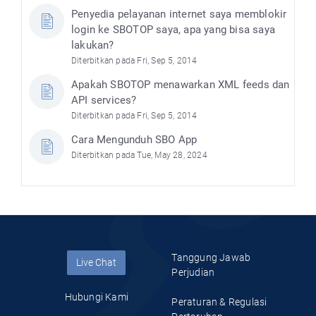
Penyedia pelayanan internet saya memblokir
login ke SBOTOP saya, apa yang bisa saya
lakukan?
Diterbitkan pada Fri, Sep 5, 2014
Apakah SBOTOP menawarkan XML feeds dan
API services?
Diterbitkan pada Fri, Sep 5, 2014
Cara Mengunduh SBO App
Diterbitkan pada Tue, May 28, 2024
Tanggung Jawab
Live Chat
Perjudian
Hubungi Kami
Peraturan & Regulasi