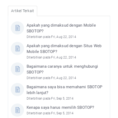
Artikel Terkait
Apakah yang dimaksud dengan Mobile
SBOTOP?
Diterbitkan pada Fri, Aug 22, 2014
Apakah yang dimaksud dengan Situs Web
Mobile SBOTOP?
Diterbitkan pada Fri, Aug 22, 2014
Bagaimana caranya untuk menghubungi
SBOTOP?
Diterbitkan pada Fri, Aug 22, 2014
Bagaimana saya bisa memahami SBOTOP
lebih lanjut?
Diterbitkan pada Fri, Sep 5, 2014
Kenapa saya harus memilih SBOTOP?
Diterbitkan pada Fri, Sep 5, 2014